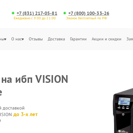
+7 (831) 217-05-81
+7 (800) 100-33-26
Ежедневно с 9:00 до 21:00
Звонок бесплатный по РФ
ны
О нас
Отзывы
Доставка
Гарантии
Акции и скидки
Зая
 на ибп VISION
е
й доставкой
до 3-х лет
VISION
а