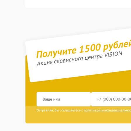
Получите 1500 рубле
Акция сервисного центра VISION
Отправляя, Вы соглашаетесь с
политикой конфиденциально