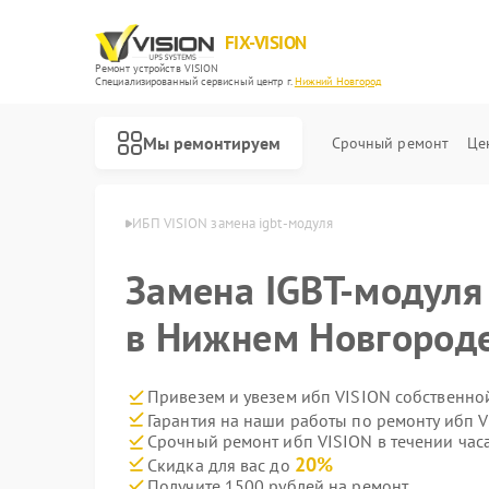
FIX-VISION
Ремонт устройств VISION
Специализированный cервисный центр г.
Нижний Новгород
Мы ремонтируем
Срочный ремонт
Це
в Нижнем Новгороде
ИБП VISION замена igbt-модуля
Замена IGBT-модуля
в Нижнем Новгород
Привезем и увезем ибп VISION собственно
Гарантия на наши работы по ремонту ибп 
Срочный ремонт ибп VISION в течении час
20%
Скидка для вас до
Получите 1500 рублей на ремонт