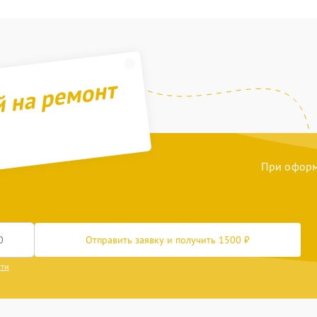
й на ремонт
При оформл
Отправить заявку и получить 1500 ₽
сти