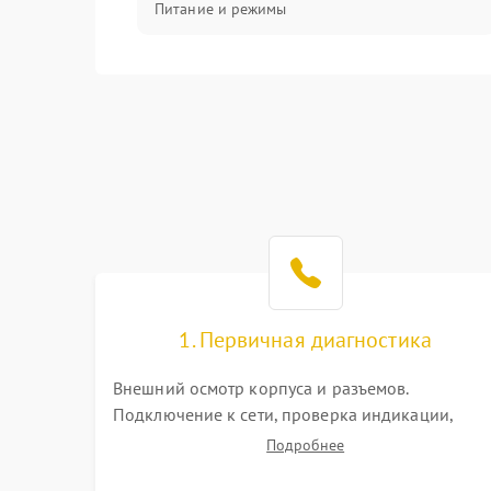
Питание и режимы
Интерфейсы и связь
Температура и эксплуатация
Механические повреждения
Механика
1. Первичная диагностика
Внешний осмотр корпуса и разъемов.
Подключение к сети, проверка индикации,
звуковых сигналов и кодов ошибок. Измерение
Подробнее
входного и выходного напряжения. Оценка