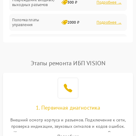
500 ₽
Подробнее →
выходных разъемов
Механические повреждения
Поломка платы
Механика
2000 ₽
Подробнее →
управления
Неисправность
3000 ₽
Подробнее →
трансформатора
Повреждение
Этапы ремонта ИБП VISION
500 ₽
Подробнее →
конденсаторов
Поломка предохранителя
100 ₽
Подробнее →
Неисправность системы
1000 ₽
Подробнее →
охлаждения
1. Первичная диагностика
Неисправность
500 ₽
Подробнее →
Внешний осмотр корпуса и разъемов. Подключение к сети,
индикаторов
проверка индикации, звуковых сигналов и кодов ошибок.
Измерение входного и выходного напряжения. Оценка
Поломка фильтров