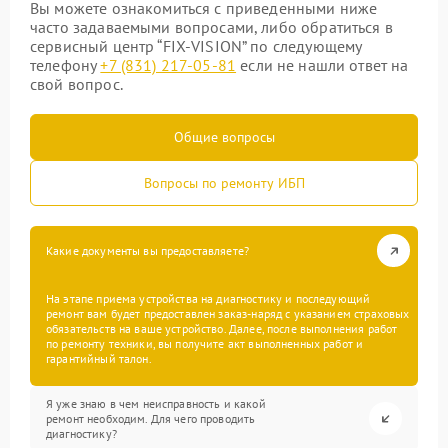
Вы можете ознакомиться с приведенными ниже
часто задаваемыми вопросами, либо обратиться в
сервисный центр “FIX-VISION” по следующему
телефону
+7 (831) 217-05-81
если не нашли ответ на
свой вопрос.
Общие вопросы
Вопросы по ремонту ИБП
Какие документы вы предоставляете?
На этапе приема устройства на диагностику и последующий
ремонт вам будет предоставлен заказ-наряд с указанием страховых
обязательств на ваше устройство. Далее, после выполнения работ
по ремонту техники, вы получите акт выполненных работ и
гарантийный талон.
Я уже знаю в чем неисправность и какой
ремонт необходим. Для чего проводить
диагностику?