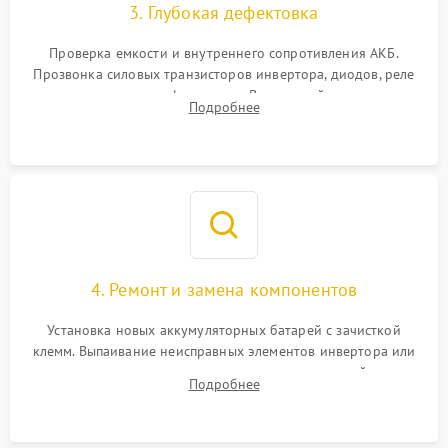
3. Глубокая дефектовка
Поломка системы защиты
1000 ₽
Подробнее →
от перегрузок
Проверка емкости и внутреннего сопротивления АКБ.
Прозвонка силовых транзисторов инвертора, диодов, реле
Неисправность системы
переключения и трансформатора. Визуальный поиск вздутых
Подробнее
защиты от короткого
1500 ₽
Подробнее →
конденсаторов и прогаров на печатной плате.
замыкания
Повреждение системы
1000 ₽
Подробнее →
защиты от перегрева
Неисправность системы
защиты от
1500 ₽
Подробнее →
перенапряжения
4. Ремонт и замена компонентов
Установка новых аккумуляторных батарей с зачисткой
клемм. Выпаивание неисправных элементов инвертора или
цепи зарядки и монтаж новых радиодеталей.
Подробнее
Восстановление поврежденных токоведущих дорожек и
замена реле.