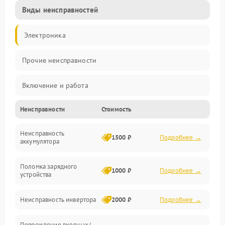
Виды неисправностей
Электроника
Прочие неисправности
Включение и работа
Неисправности
Стоимость
Работа с нагрузкой
Неисправность
Звук и индикация
1500 ₽
Подробнее →
аккумулятора
Питание и режимы
Поломка зарядного
1000 ₽
Подробнее →
устройства
Интерфейсы и связь
Неисправность инвертора
2000 ₽
Подробнее →
Температура и эксплуатация
Повреждение входных/