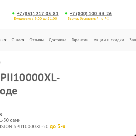
+7 (831) 217-05-81
+7 (800) 100-33-26
Ежедневно с 9:00 до 21:00
Звонок бесплатный по РФ
ны
О нас
Отзывы
Доставка
Гарантии
Акции и скидки
Зая
е
SPII10000XL-
роде
е
L-50 сами
до 3-х
VISION SPII10000XL-50