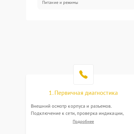
Питание и режимы
Интерфейсы и связь
Температура и эксплуатация
Механические повреждения
Механика
1. Первичная диагностика
Внешний осмотр корпуса и разъемов.
Подключение к сети, проверка индикации,
звуковых сигналов и кодов ошибок. Измерение
Подробнее
входного и выходного напряжения. Оценка