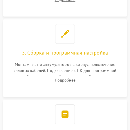
Восстановление поврежденных токоведущих дорожек и
замена реле.
5. Сборка и программная настройка
Монтаж плат и аккумуляторов в корпус, подключение
силовых кабелей. Подключение к ПК для программной
калибровки констант батареи, настройки порогов
Подробнее
срабатывания AVR и сброса счетчиков старения АКБ.