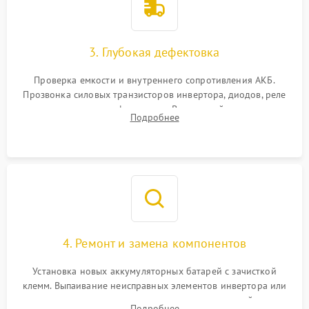
3. Глубокая дефектовка
Проверка емкости и внутреннего сопротивления АКБ.
Прозвонка силовых транзисторов инвертора, диодов, реле
переключения и трансформатора. Визуальный поиск вздутых
Подробнее
конденсаторов и прогаров на печатной плате.
4. Ремонт и замена компонентов
Установка новых аккумуляторных батарей с зачисткой
клемм. Выпаивание неисправных элементов инвертора или
цепи зарядки и монтаж новых радиодеталей.
Подробнее