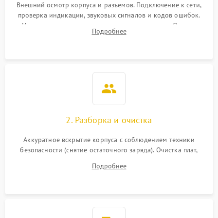
Внешний осмотр корпуса и разъемов. Подключение к сети,
проверка индикации, звуковых сигналов и кодов ошибок.
Измерение входного и выходного напряжения. Оценка
Подробнее
реакции ИБП на отключение основного питания без
нагрузки.
2. Разборка и очистка
Аккуратное вскрытие корпуса с соблюдением техники
безопасности (снятие остаточного заряда). Очистка плат,
радиаторов и кулеров от пыли с помощью сжатого воздуха
Подробнее
и кистей для предотвращения перегрева и замыканий.