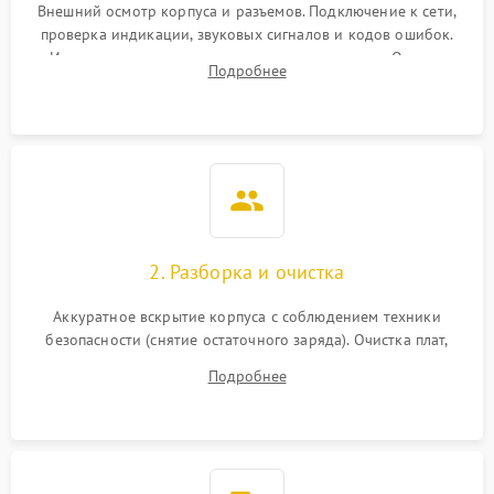
Внешний осмотр корпуса и разъемов. Подключение к сети,
проверка индикации, звуковых сигналов и кодов ошибок.
Измерение входного и выходного напряжения. Оценка
Подробнее
реакции ИБП на отключение основного питания без
нагрузки.
2. Разборка и очистка
Аккуратное вскрытие корпуса с соблюдением техники
безопасности (снятие остаточного заряда). Очистка плат,
радиаторов и кулеров от пыли с помощью сжатого воздуха
Подробнее
и кистей для предотвращения перегрева и замыканий.