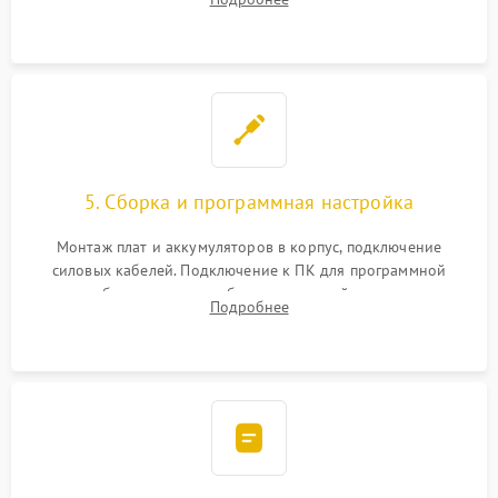
Восстановление поврежденных токоведущих дорожек и
замена реле.
5. Сборка и программная настройка
Монтаж плат и аккумуляторов в корпус, подключение
силовых кабелей. Подключение к ПК для программной
калибровки констант батареи, настройки порогов
Подробнее
срабатывания AVR и сброса счетчиков старения АКБ.