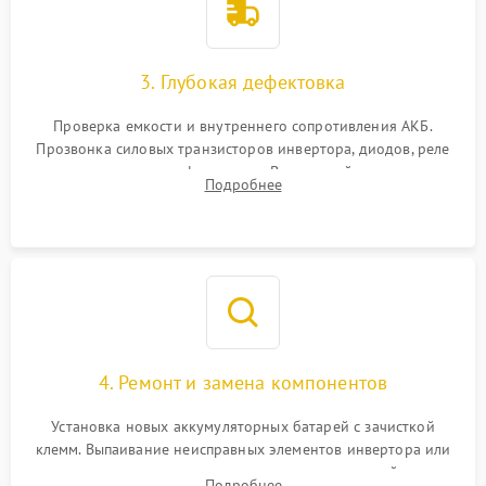
3. Глубокая дефектовка
Проверка емкости и внутреннего сопротивления АКБ.
Прозвонка силовых транзисторов инвертора, диодов, реле
переключения и трансформатора. Визуальный поиск вздутых
Подробнее
конденсаторов и прогаров на печатной плате.
4. Ремонт и замена компонентов
Установка новых аккумуляторных батарей с зачисткой
клемм. Выпаивание неисправных элементов инвертора или
цепи зарядки и монтаж новых радиодеталей.
Подробнее