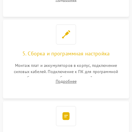
Восстановление поврежденных токоведущих дорожек и
замена реле.
5. Сборка и программная настройка
Монтаж плат и аккумуляторов в корпус, подключение
силовых кабелей. Подключение к ПК для программной
калибровки констант батареи, настройки порогов
Подробнее
срабатывания AVR и сброса счетчиков старения АКБ.