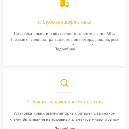
3. Глубокая дефектовка
Проверка емкости и внутреннего сопротивления АКБ.
Прозвонка силовых транзисторов инвертора, диодов, реле
переключения и трансформатора. Визуальный поиск вздутых
Подробнее
конденсаторов и прогаров на печатной плате.
4. Ремонт и замена компонентов
Установка новых аккумуляторных батарей с зачисткой
клемм. Выпаивание неисправных элементов инвертора или
цепи зарядки и монтаж новых радиодеталей.
Подробнее