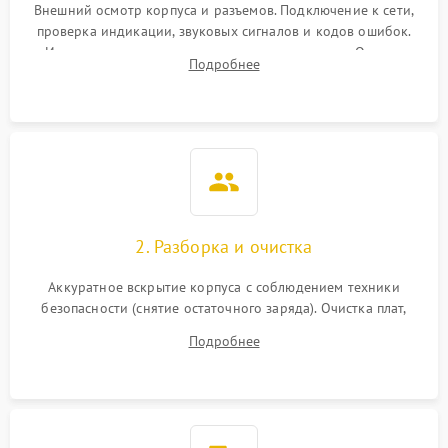
Внешний осмотр корпуса и разъемов. Подключение к сети,
проверка индикации, звуковых сигналов и кодов ошибок.
Измерение входного и выходного напряжения. Оценка
Подробнее
реакции ИБП на отключение основного питания без
нагрузки.
2. Разборка и очистка
Аккуратное вскрытие корпуса с соблюдением техники
безопасности (снятие остаточного заряда). Очистка плат,
радиаторов и кулеров от пыли с помощью сжатого воздуха
Подробнее
и кистей для предотвращения перегрева и замыканий.